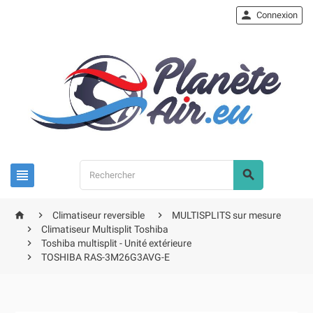

Connexion





Climatiseur reversible
MULTISPLITS sur mesure

Climatiseur Multisplit Toshiba

Toshiba multisplit - Unité extérieure

TOSHIBA RAS-3M26G3AVG-E