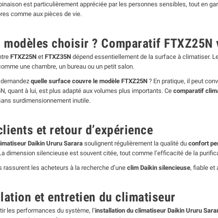
inaison est particulièrement appréciée par les personnes sensibles, tout en ga
res comme aux pièces de vie.
 modèles choisir ? Comparatif FTXZ25N
ntre
FTXZ25N
et
FTXZ35N
dépend essentiellement de la surface à climatiser. 
omme une chambre, un bureau ou un petit salon.
s demandez
quelle surface couvre le modèle FTXZ25N
? En pratique, il peut con
, quant à lui, est plus adapté aux volumes plus importants. Ce
comparatif clim
sans surdimensionnement inutile.
clients et retour d’expérience
limatiseur Daikin Ururu Sarara
soulignent régulièrement la qualité du
confort pe
 La dimension silencieuse est souvent citée, tout comme l’efficacité de la purifica
s rassurent les acheteurs à la recherche d’une
clim Daikin silencieuse
, fiable et
llation et entretien du climatiseur
tir les performances du système, l’
installation du climatiseur Daikin Ururu Sara