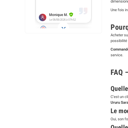
dimensionn
Une fois i
Pourq
Acheter sur
possibilit
Commandez 
service.
FAQ –
Quelle
C’est un c
Ururu Sar
Le mod
Oui, son f
Quell