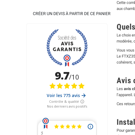
Cette comb
aux chamb
CRÉER UN DEVIS À PARTIR DE CE PANIER
Quels
Le choix e
modérée, c
Vous vou
Le FTXZ35N
cohérent, 
Avis 
Les
avis c
l’appareil.
Ces retour
Insta
Pour garan