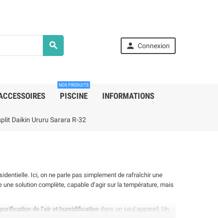


Connexion
NOS PRODUITS
ACCESSOIRES
PISCINE
INFORMATIONS
lit Daikin Ururu Sarara R-32
identielle. Ici, on ne parle pas simplement de rafraîchir une
En stock
En st
une solution complète, capable d’agir sur la température, mais
urification de l’air et humidification
dans un seul appareil. Un