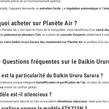
ement précis et un fonctionnement optimal.
nstallé, l’appareil demande un
entretien facile
. La
régulation automatique
et l’
inte
uoi acheter sur Planète Air ?
 Planète Air, c’est faire le choix de la tranquillité. Vous bénéficiez d’un
stock dis
é de
paiement en plusieurs fois
, et surtout de
conseils d’experts
réellement à vot
votre Daikin Ururu Sarara dès maintenant sur Planète Air
et profitez d’un a
 Questions fréquentes sur le Daikin Urur
 est la particularité du Daikin Ururu Sarara ?
limatiseur unique intégrant
humidification et purification de l’air
, en plus du cha
ara
visent un confort global.
èle est-il silencieux ?
onctionnement discret en fait un excellent
climatiseur silencieux
, idéal pour les
e surface couvre le modèle FTXZ25N ?