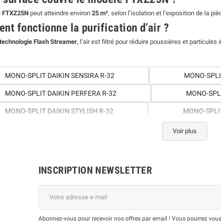
e FTXZ25N
peut atteindre environ
25 m²
, selon l’isolation et l’exposition de la piè
t fonctionne la purification d’air ?
technologie Flash Streamer
, l’air est filtré pour réduire poussières et particules
MONO-SPLIT DAIKIN SENSIRA R-32
MONO-SPLI
MONO-SPLIT DAIKIN PERFERA R-32
MONO-SPLI
MONO-SPLIT DAIKIN STYLISH R-32
MONO-SPLI
MONO-SPLIT DAIKIN PERFERA NORDIC R-32
MO
Voir plus
MONO-SPLIT DAIKIN FTXC R-32
INSCRIPTION NEWSLETTER
Abonnez-vous pour recevoir nos offres par email ! Vous pourrez vous