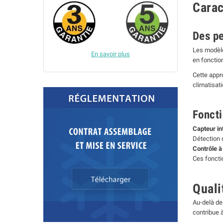
Carac
Des p
Les modè
En savoir plus
en fonctio
Cette appr
climatisati
Foncti
Capteur int
Détection 
Contrôle à
Ces fonctio
Quali
Au-delà de 
contribue à