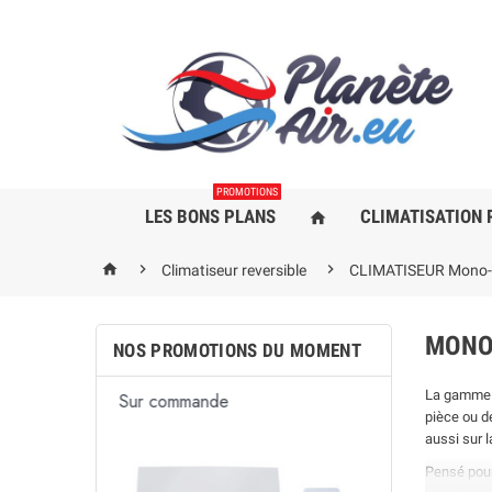
PROMOTIONS
LES BONS PLANS
CLIMATISATION 
home



Climatiseur reversible
CLIMATISEUR Mono-S
MONO
NOS PROMOTIONS DU MOMENT
La gamm
Sur command
En stock
pièce ou d
aussi sur la
Pensé pour