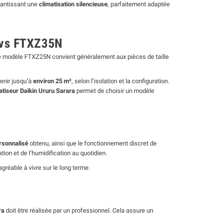
rantissant une
climatisation silencieuse
, parfaitement adaptée
 vs FTXZ35N
Le modèle FTXZ25N convient généralement aux pièces de taille
venir jusqu’à
environ 25 m²
, selon l’isolation et la configuration.
atiseur Daikin Ururu Sarara
permet de choisir un modèle
rsonnalisé
obtenu, ainsi que le fonctionnement discret de
tion et de l’humidification au quotidien.
 agréable à vivre sur le long terme.
ra
doit être réalisée par un professionnel. Cela assure un