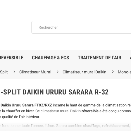
REVERSIBLE
CHAUFFAGE & ECS
TRAITEMENT DE L'AIR



plit
Climatiseur Mural
Climatiseur mural Daikin
Mono-sp
-SPLIT DAIKIN URURU SARARA R-32
e
Daikin Ururu Sarara FTXZ/RXZ
incarne le haut de gamme de la climatisation rés
e
En stock
En stock
e la chauffer en hiver. Ce
climatiseur mural Daikin
réversible
a été conçu comme 
 qualité de l’air intérieur.
 fonctionner toute l’année, l’Ururu Sarara combine
chauffage, refroidissement, p