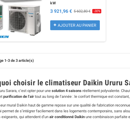
kW
3 921,96 €
5 602,80 €
-30%
AJOUTER AU PANIER
e 1-3 de 3 article(s)
uoi choisir le climatiseur Daikin Ururu 
ruru Sarara, c’est opter pour une
solution 4 saisons
réellement polyvalente. Chauf
et
purification de l’air
tout au long de l’année : le confort thermique est constant
seur mural Daikin haut de gamme repose sur une qualité de fabrication reconnu
i permet de s’intégrer facilement dans les logements contemporains, sans alourd
s exigeants, qui attendent d’un
air conditionné Daikin
une combinaison parfaite ent