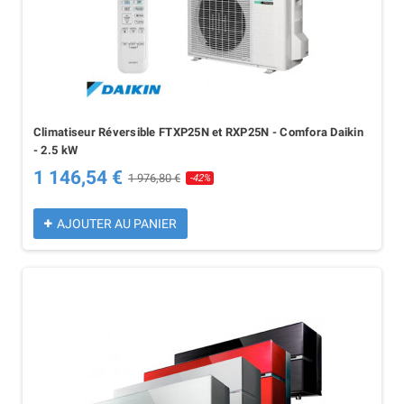
Climatiseur Réversible FTXP25N et RXP25N - Comfora Daikin
- 2.5 kW
1 146,54 €
1 976,80 €
-42%
AJOUTER AU PANIER