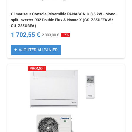
Climatiseur Console Réversible PANASONIC 3,5 kW - Mono-
split Inverter R32 Double Flux & Nanoe X (CS-Z35UFEAW /
CU-Z35UBEA)
1 702,55 €
2 003,00 €
-15%
AJOUTER AU PANIER
PROMO !