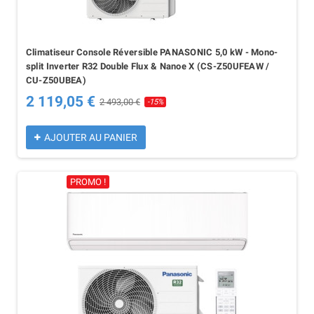
Climatiseur Console Réversible PANASONIC 5,0 kW - Mono-
split Inverter R32 Double Flux & Nanoe X (CS-Z50UFEAW /
CU-Z50UBEA)
2 119,05 €
2 493,00 €
-15%
AJOUTER AU PANIER
PROMO !