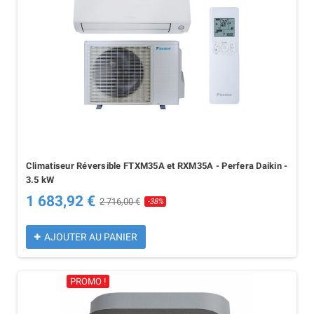
Climatiseur Réversible FTXM35A et RXM35A - Perfera Daikin -
3.5 kW
1 683,92 €
2 716,00 €
-38%
AJOUTER AU PANIER
PROMO !