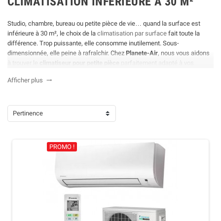
CLIMATISATION INFÉRIEURE À 30 M²
Studio, chambre, bureau ou petite pièce de vie… quand la surface est
inférieure à 30 m², le choix de la
climatisation par surface
fait toute la
différence. Trop puissante, elle consomme inutilement. Sous-
dimensionnée, elle peine à rafraîchir. Chez
Planete-Air
, nous vous aidons
à trouver le
climatiseur pour petite pièce
parfaitement adapté à vos
besoins, sans compromis sur le confort, le silence ou les économies
Afficher plus

d’énergie.
Notre sélection de
climatisation moins de 30 m²
répond aux contraintes
des espaces réduits : formats compacts, modèles réversibles, options
Pertinence
connectées, fonctionnement discret… tout est pensé pour s’intégrer
facilement dans un
studio
ou une
chambre
. Vous bénéficiez ainsi d’une
gamme variée, rigoureusement sélectionnée, pour un confort thermique
fiable toute l’année.
PROMO !