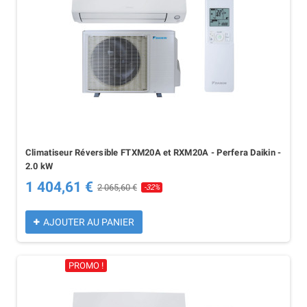
Climatiseur Réversible FTXM20A et RXM20A - Perfera Daikin -
2.0 kW
1 404,61 €
2 065,60 €
-32%
AJOUTER AU PANIER
PROMO !