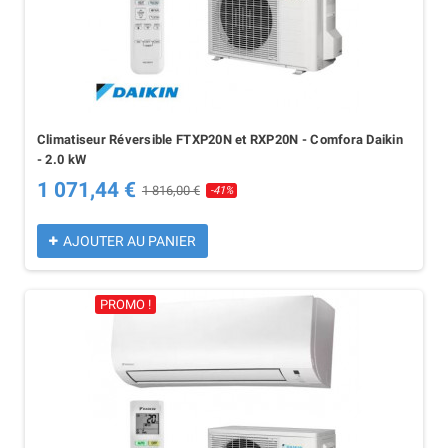
Climatiseur Réversible FTXP20N et RXP20N - Comfora Daikin
- 2.0 kW
1 071,44 €
1 816,00 €
-41%
AJOUTER AU PANIER
PROMO !