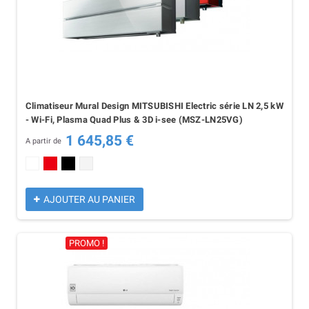
Climatiseur Mural Design MITSUBISHI Electric série LN 2,5 kW
- Wi-Fi, Plasma Quad Plus & 3D i-see (MSZ-LN25VG)
1 645,85 €
A partir de
Blanc Naturel
Rouge Rubis
Onix Noir
Blanc Perle
AJOUTER AU PANIER
PROMO !