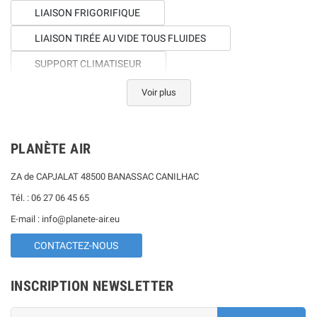
LIAISON FRIGORIFIQUE
LIAISON TIRÉE AU VIDE TOUS FLUIDES
SUPPORT CLIMATISEUR
POMPE DE RELEVAGE CLIMATISATION
Voir plus
CÂBLE ÉLECTRIQUE ET CONDENSAT POUR CLIMATISATION
DISJONCTEUR CLIMATISATION ET POMPE À CHALEUR
PLANÈTE AIR
CACHE CLIMATISATION
ZA de CAPJALAT 48500 BANASSAC CANILHAC
GOULOTTE CLIMATISATION
Tél. : 06 27 06 45 65
E-mail : info@planete-air.eu
CONTACTEZ-NOUS
INSCRIPTION NEWSLETTER