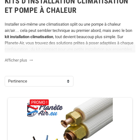
KITS D’INSTALLATION CLIMATISATION
ET POMPE À CHALEUR
Installer soi-même une climatisation split ou une pompe à chaleur
air/air… cela peut sembler technique au premier abord, mais avec le bon
kit installation climatisation
, tout devient beaucoup plus simple. Sur
Planete-Air, vous trouvez des solutions prêtes à poser adaptées à chaque
configuration : du kit compact pour une petite installation aux ensembles
plus complets pour les montages plus exigeants. Longueurs de liaisons,
Afficher plus

diamètres de tuyaux,
accessoires de pose
indispensables… tout est
pensé pour vous accompagner dans la
pose climatisation
en toute
tranquillité. Concrètement, un
kit installation clim split
vous évite les
mauvaises surprises : chaque élément est dimensionné pour offrir une
Pertinence
connexion fiable et durable entre vos unités intérieure et extérieure. Vous
êtes donc au bon endroit pour choisir le
kit pose climatiseur
le mieux
adapté à votre projet.
PROMO !