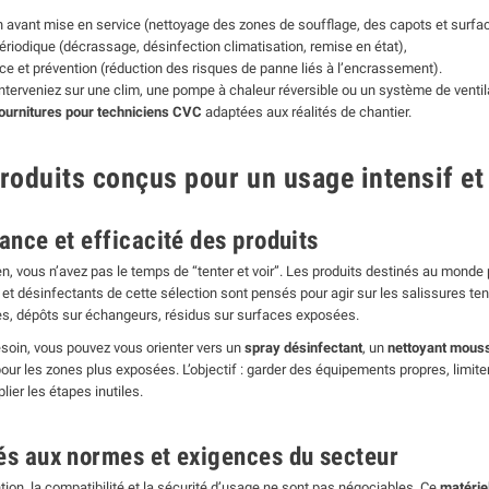
n avant mise en service (nettoyage des zones de soufflage, des capots et surfa
périodique (décrassage, désinfection climatisation, remise en état),
e et prévention (réduction des risques de panne liés à l’encrassement).
nterveniez sur une clim, une pompe à chaleur réversible ou un système de ventilat
ournitures pour techniciens CVC
adaptées aux réalités de chantier.
roduits conçus pour un usage intensif et
ance et efficacité des produits
n, vous n’avez pas le temps de “tenter et voir”. Les produits destinés au monde p
 et désinfectants de cette sélection sont pensés pour agir sur les salissures te
, dépôts sur échangeurs, résidus sur surfaces exposées.
esoin, vous pouvez vous orienter vers un
spray désinfectant
, un
nettoyant mous
our les zones plus exposées. L’objectif : garder des équipements propres, limiter 
lier les étapes inutiles.
s aux normes et exigences du secteur
tion, la compatibilité et la sécurité d’usage ne sont pas négociables. Ce
matérie