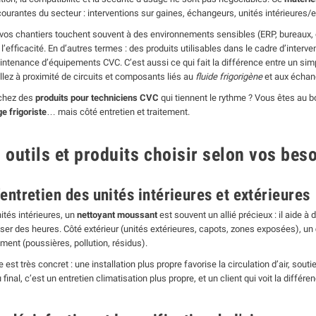
courantes du secteur : interventions sur gaines, échangeurs, unités intérieures/
os chantiers touchent souvent à des environnements sensibles (ERP, bureaux, 
 l’efficacité. En d’autres termes : des produits utilisables dans le cadre d’inte
intenance d’équipements CVC. C’est aussi ce qui fait la différence entre un si
llez à proximité de circuits et composants liés au
fluide frigorigène
et aux échan
chez des
produits pour techniciens CVC
qui tiennent le rythme ? Vous êtes au b
ge frigoriste
… mais côté entretien et traitement.
 outils et produits choisir selon vos bes
’entretien des unités intérieures et extérieures
ités intérieures, un
nettoyant moussant
est souvent un allié précieux : il aide 
ser des heures. Côté extérieur (unités extérieures, capots, zones exposées), un
ment (poussières, pollution, résidus).
 est très concret : une installation plus propre favorise la circulation d’air, souti
final, c’est un entretien climatisation plus propre, et un client qui voit la différe