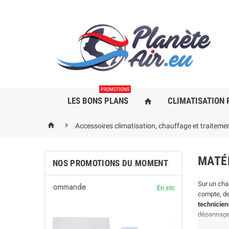
PROMOTIONS
LES BONS PLANS
CLIMATISATION 
home


Accessoires climatisation, chauffage et traitement
MATÉ
NOS PROMOTIONS DU MOMENT
Sur un chan
Sur command
En stock
compte, des
technicie
dépannages