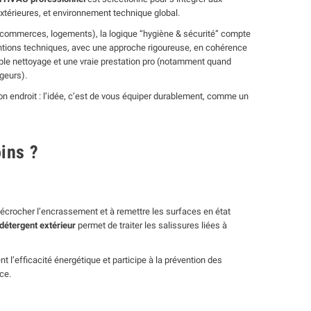
extérieures, et environnement technique global.
commerces, logements), la logique “hygiène & sécurité” compte
rventions techniques, avec une approche rigoureuse, en cohérence
mple nettoyage et une vraie prestation pro (notamment quand
geurs).
on endroit : l’idée, c’est de vous équiper durablement, comme un
oins ?
à décrocher l’encrassement et à remettre les surfaces en état
détergent extérieur
permet de traiter les salissures liées à
ent l’efficacité énergétique et participe à la prévention des
nce.