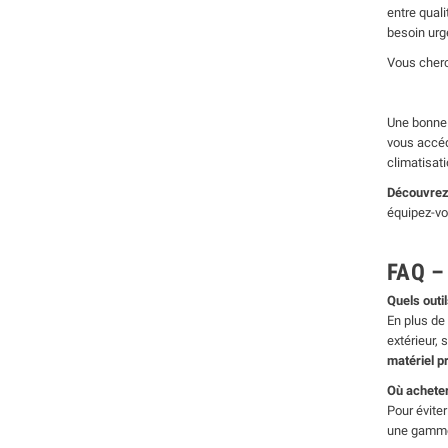
entre quali
besoin urg
Vous cher
Une bonne 
vous accéd
climatisat
Découvrez 
équipez-vo
FAQ – 
Quels outi
En plus de 
extérieur, 
matériel p
Où acheter
Pour évite
une gamme 