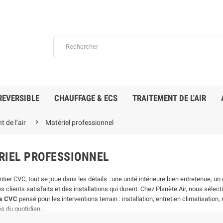
REVERSIBLE
CHAUFFAGE & ECS
TRAITEMENT DE L'AIR

 de l’air
Matériel professionnel
RIEL PROFESSIONNEL
tier CVC, tout se joue dans les détails : une unité intérieure bien entretenue, 
e
En stock
En stock
 clients satisfaits et des installations qui durent. Chez Planète Air, nous séle
ns CVC
pensé pour les interventions terrain : installation, entretien climatisati
 du quotidien.