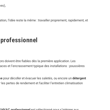
ces),
ion, l’idée reste la même : travailler proprement, rapidement, et
 professionnel
ro doivent être fiables dès la première application. Les
naces et l’encrassement typique des installations : poussières
se
pour décoller et évacuer les saletés, ou encore un
détergent
les pertes de rendement et faciliter l’entretien climatisation
l HVAC professionnel
est sélectionné pour s’intégrer aux