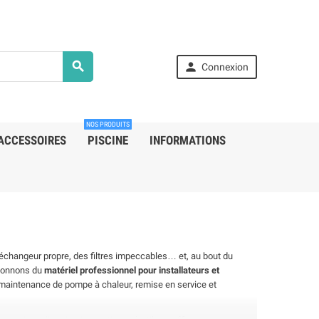


Connexion
NOS PRODUITS
ACCESSOIRES
PISCINE
INFORMATIONS
un échangeur propre, des filtres impeccables… et, au bout du
En stock
En sto
ctionnons du
matériel professionnel pour installateurs et
on, maintenance de pompe à chaleur, remise en service et