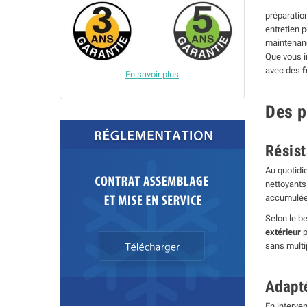
préparatio
entretien 
maintenanc
Que vous i
avec des
f
En savoir plus
Des p
Résist
Au quotidie
nettoyants
accumulées
Selon le b
extérieur
p
sans multip
Adapté
En interven