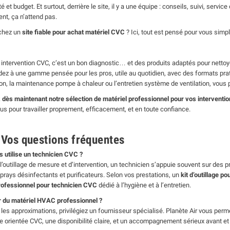
té et budget. Et surtout, derrière le site, il y a une équipe : conseils, suivi, serv
ent, ça n’attend pas.
chez un
site fiable pour achat matériel CVC
? Ici, tout est pensé pour vous simplif
intervention CVC, c’est un bon diagnostic… et des produits adaptés pour nettoye
ez à une gamme pensée pour les pros, utile au quotidien, avec des formats prat
ion, la maintenance pompe à chaleur ou l’entretien système de ventilation, vous
dès maintenant notre sélection de matériel professionnel pour vos interventi
us pour travailler proprement, efficacement, et en toute confiance.
Vos questions fréquentes
ls utilise un technicien CVC ?
l’outillage de mesure et d’intervention, un technicien s’appuie souvent sur des pr
sprays désinfectants et purificateurs. Selon vos prestations, un
kit d’outillage po
rofessionnel pour technicien CVC
dédié à l’hygiène et à l’entretien.
 du matériel HVAC professionnel ?
r les approximations, privilégiez un fournisseur spécialisé. Planète Air vous p
orientée CVC, une disponibilité claire, et un accompagnement sérieux avant et 