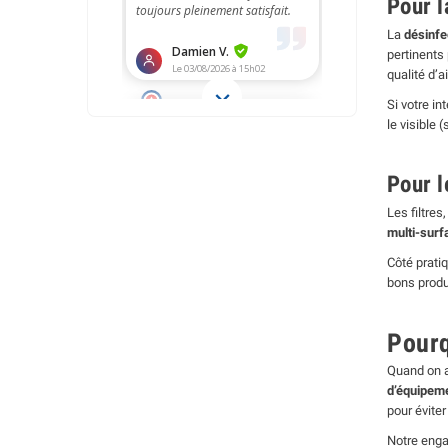
Pour l
La
désinfe
pertinents 
qualité d’a
Si votre int
le visible (
Pour l
Les filtre
multi-surf
Côté pratiq
bons produ
Pourq
Quand on ac
d’équipem
pour éviter
Notre enga