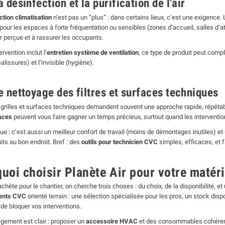
a désinfection et la purification de l’air
ction climatisation
n’est pas un “plus” : dans certains lieux, c’est une exigence.
pour les espaces à forte fréquentation ou sensibles (zones d’accueil, salles d’att
ir perçue et à rassurer les occupants.
ervention inclut l’
entretien système de ventilation
, ce type de produit peut comp
salissures) et l’invisible (hygiène).
e nettoyage des filtres et surfaces techniques
s, grilles et surfaces techniques demandent souvent une approche rapide, répétab
aces
peuvent vous faire gagner un temps précieux, surtout quand les interventio
ue : c’est aussi un meilleur confort de travail (moins de démontages inutiles) et
its au bon endroit. Bref : des
outils pour technicien CVC
simples, efficaces, et f
uoi choisir Planète Air pour votre matér
hète pour le chantier, on cherche trois choses : du choix, de la disponibilité, et u
ents CVC
orienté terrain : une sélection spécialisée pour les pros, un stock dis
 de bloquer vos interventions.
gement est clair : proposer un
accessoire HVAC
et des consommables cohérents