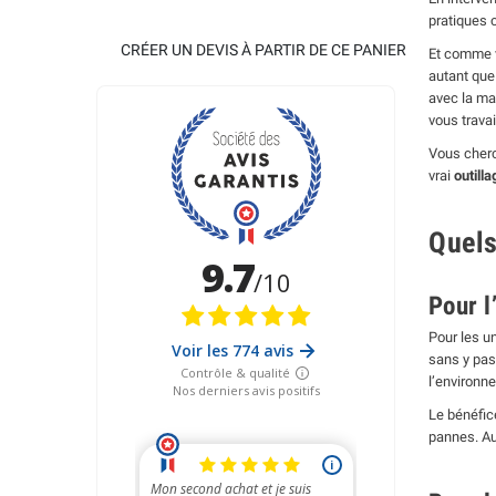
pratiques 
CRÉER UN DEVIS À PARTIR DE CE PANIER
Et comme v
autant que
avec la ma
vous travai
Vous cher
vrai
outilla
Quels
Pour l
Pour les un
sans y pas
l’environne
Le bénéfice
pannes. Au 