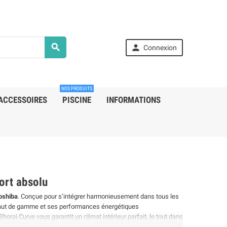


Connexion
NOS PRODUITS
ACCESSOIRES
PISCINE
INFORMATIONS
ort absolu
 stock
En stock
oshiba
. Conçue pour s’intégrer harmonieusement dans tous les
te haut de gamme et ses performances énergétiques
orai Curve vous garantit un climat intérieur parfait, le tout dans