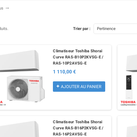
lus

duits.
Trier par :
Pertinence
Climatiseur Toshiba Shorai
matiseur Réversible Daikin
Climatiseur Mural Réversible
Curve RAS-B10P2KVSG-E /
XC25E et RXC25E - 2.5 kW
PANASONIC Etherea Z 2,5 kW -
RAS-10P2AVSG-E
Mono-split Inverter R32 Blanc Mat
M
726,00 € TTC
1 110,00 €
(CS-Z25ZKEW / CU-Z25ZKE)
R LE PRODUIT
1 092,00 € TTC
AJOUTER AU PANIER
VOIR LE PRODUIT
Climatiseur Toshiba Shorai
Curve RAS-B16P2KVSG-E /
RAS-16P2AVSG-E