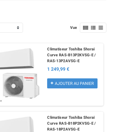



Vue
Climatiseur Toshiba Shorai
Climatiseur Mural Réversible
Climatiseur Réversible Daikin
Curve RAS-B13P2KVSG-E /
PANASONIC Etherea Z 3,5 kW -
Sensira FTXF20F et RXF20F - 2.0
RAS-13P2AVSG-E
ono-split Inverter R32 Blanc Mat
kW
1 249,99 €
(CS-Z35ZKEW / CU-Z35ZKE)
904,80 € TTC
1 560,00 €
-42%
1 296,00 € TTC
VOIR LE PRODUIT
AJOUTER AU PANIER
VOIR LE PRODUIT
Climatiseur Toshiba Shorai
Curve RAS-B18P2KVSG-E /
RAS-18P2AVSG-E