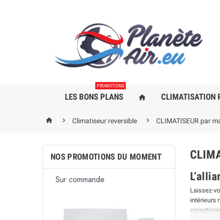
PROMOTIONS
LES BONS PLANS
CLIMATISATION 
home



Climatiseur reversible
CLIMATISEUR par m
CLIM
NOS PROMOTIONS DU MOMENT
L’alli
ande
En stock
En sto
Laissez-vo
intérieurs
exceptionne
un silence