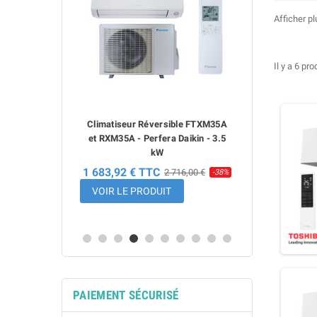
Afficher p
Il y a 6 pro
ur Réversible FTXM35A
Climatiseur Réversible Daikin
Cli
 - Perfera Daikin - 3.5
FTXC20E et RXC20E - 2.0 kW
FT
kW
690,00 € TTC
 € TTC
2 716,00 €
-38%
VOIR LE PRODUIT
VOI
E PRODUIT
PAIEMENT SÉCURISÉ