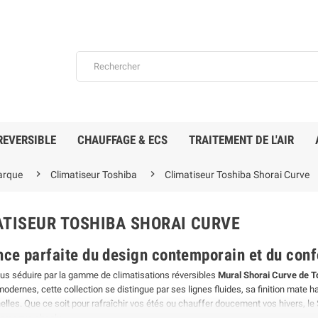
REVERSIBLE
CHAUFFAGE & ECS
TRAITEMENT DE L'AIR


arque
Climatiseur Toshiba
Climatiseur Toshiba Shorai Curve
ATISEUR TOSHIBA SHORAI CURVE
ance parfaite du design contemporain et du conf
ck
En stock
En
us séduire par la gamme de climatisations réversibles
Mural Shorai Curve de T
 modernes, cette collection se distingue par ses lignes fluides, sa finition ma
lles. Que ce soit pour rafraîchir vos étés ou chauffer doucement vos hivers, le Sh
 presque absolu.