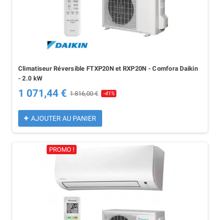
Climatiseur Réversible FTXP20N et RXP20N - Comfora Daikin
- 2.0 kW
1 071,44 €
1 816,00 €
-41%
AJOUTER AU PANIER
PROMO !