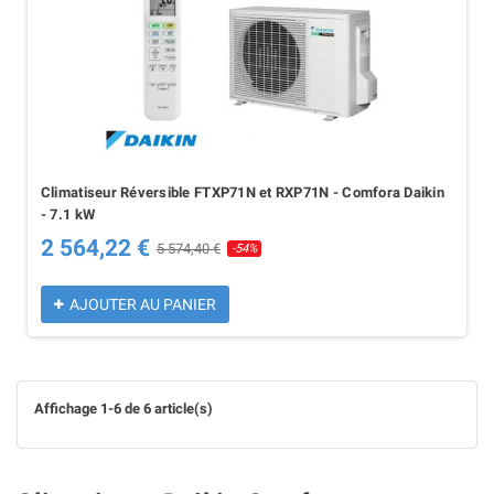
Climatiseur Réversible FTXP71N et RXP71N - Comfora Daikin
- 7.1 kW
2 564,22 €
5 574,40 €
-54%
AJOUTER AU PANIER
Affichage 1-6 de 6 article(s)