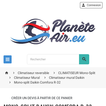

Connexion





Climatiseur reversible
CLIMATISEUR Mono-Split


Climatiseur Mural
Climatiseur mural Daikin

Mono-split Daikin Comfora R-32
CRÉER UN DEVIS À PARTIR DE CE PANIER