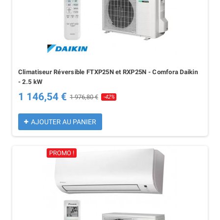
Climatiseur Réversible FTXP25N et RXP25N - Comfora Daikin
- 2.5 kW
1 146,54 €
1 976,80 €
-42%
AJOUTER AU PANIER
PROMO !