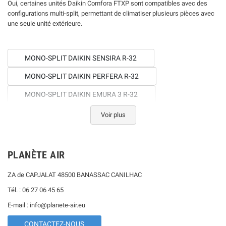
Oui, certaines unités Daikin Comfora FTXP sont compatibles avec des
configurations multi-split, permettant de climatiser plusieurs pièces avec
une seule unité extérieure.
MONO-SPLIT DAIKIN SENSIRA R-32
MONO-SPLIT DAIKIN PERFERA R-32
MONO-SPLIT DAIKIN EMURA 3 R-32
MONO-SPLIT DAIKIN STYLISH R-32
Voir plus
MONO-SPLIT DAIKIN URURU SARARA R-32
MONO-SPLIT DAIKIN COMFORA NORDIC R-32
PLANÈTE AIR
MONO-SPLIT DAIKIN PERFERA NORDIC R-32
ZA de CAPJALAT 48500 BANASSAC CANILHAC
MONO-SPLIT DAIKIN STYLISH NORDIC R-32
Tél. : 06 27 06 45 65
MONO-SPLIT DAIKIN FTXC R-32
E-mail : info@planete-air.eu
CONTACTEZ-NOUS