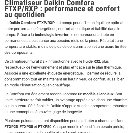
Climatiseur Daikin Comfora
FTXP/RXP : performance et confort
au quotidien
Le
Daikin Comfora FTXP/RXP
est conçu pour offrir un équilibre optimal
entre performance énergétique, confort acoustique et fiabilité dans le
temps. Grâce à la
technologie inverter
, le compresseur adapte en
permanence sa puissance aux besoins réels de la pièce. Résultat : une
température stable, moins de pics de consommation et une usure limitée
des composants.
Ce climatiseur mural Daikin fonctionne avec le
fluide R32
, plus
respectueux de l’environnement et plus efficace sur le plan thermique.
Associé à une excellente étiquette énergétique, il permet de réduire la
consommation tout en maintenant un haut niveau de confort, aussi bien
en mode climatisation qu’en chauffage.
Le Comfora est également reconnu comme un
modèle silencieux
. Son
unité intérieure se fait oublier, un avantage appréciable dans une chambre
ou un bureau. Côté fiabilité, Daikin s’appuie sur des composants robustes
et une conception éprouvée, gage de longévité.
Plusieurs puissances sont disponibles pour s’adapter à chaque surface :
FTXP25
,
FTXP35
et
FTXP50
. Chaque modèle répond à un besoin précis,
sans compromis sur la qualité ni sur la performance.