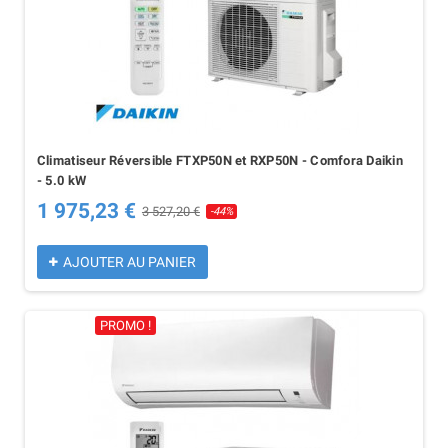
Climatiseur Réversible FTXP50N et RXP50N - Comfora Daikin
- 5.0 kW
1 975,23 €
3 527,20 €
-44%
AJOUTER AU PANIER
PROMO !