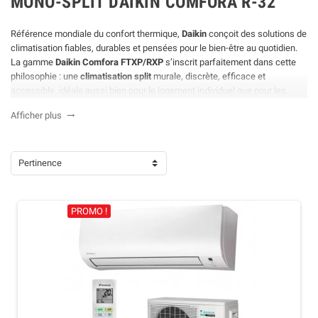
MONO-SPLIT DAIKIN COMFORA R-32
Référence mondiale du confort thermique,
Daikin
conçoit des solutions de
climatisation fiables, durables et pensées pour le bien-être au quotidien.
La gamme
Daikin Comfora FTXP/RXP
s’inscrit parfaitement dans cette
philosophie : une
climatisation split
murale, discrète, efficace et
accessible, idéale aussi bien pour le logement individuel que pour les
espaces professionnels.
Afficher plus

Reposant sur une
pompe à chaleur air/air
performante et la technologie
Daikin inverter
, le Comfora assure un confort thermique stable, été
comme hiver, tout en maîtrisant la consommation énergétique. Son format
Pertinence
compact, son fonctionnement silencieux et sa simplicité d’utilisation en
font un
climatiseur mural
apprécié pour les pièces de vie, chambres ou
bureaux.
PROMO !
Vous cherchez une solution fiable, éprouvée et simple à vivre ? Découvrez
notre sélection de
climatiseurs mural Daikin
Comfora FTXP/RXP et
choisissez la configuration la plus adaptée à votre projet.