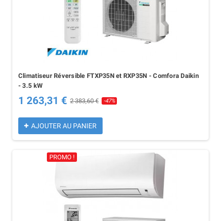
Climatiseur Réversible FTXP35N et RXP35N - Comfora Daikin
- 3.5 kW
1 263,31 €
2 383,60 €
-47%
AJOUTER AU PANIER
PROMO !