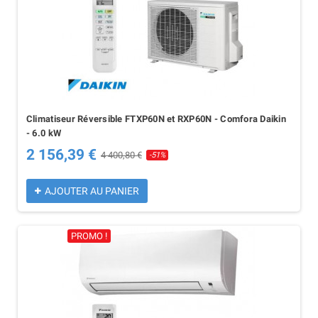
Climatiseur Réversible FTXP60N et RXP60N - Comfora Daikin
- 6.0 kW
2 156,39 €
4 400,80 €
-51%
AJOUTER AU PANIER
PROMO !