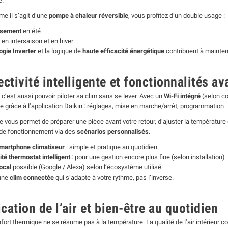
e.
me il s’agit d’une
pompe à chaleur réversible
, vous profitez d’un double usage :
ssement
en été
en intersaison et en hiver
ogie Inverter
et la logique de
haute efficacité énergétique
contribuent à mainten
ctivité intelligente et fonctionnalités a
 c’est aussi pouvoir piloter sa clim sans se lever. Avec un
Wi-Fi intégré
(selon co
 grâce à l’application Daikin : réglages, mise en marche/arrêt, programmation… 
 vous permet de préparer une pièce avant votre retour, d’ajuster la température 
de fonctionnement via des
scénarios personnalisés
.
martphone climatiseur
: simple et pratique au quotidien
té thermostat intelligent
: pour une gestion encore plus fine (selon installation)
ocal
possible (Google / Alexa) selon l’écosystème utilisé
 une
clim connectée
qui s’adapte à votre rythme, pas l’inverse.
ication de l’air et bien-être au quotidien
fort thermique ne se résume pas à la température. La qualité de l’air intérieur