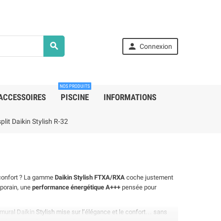


Connexion
NOS PRODUITS
ACCESSOIRES
PISCINE
INFORMATIONS
lit Daikin Stylish R-32
i confort ? La gamme
Daikin Stylish FTXA/RXA
coche justement
En stock
En sto
mporain, une
performance énergétique A+++
pensée pour
 mural Daikin
Stylish mise sur l’élégance et le confort… sans