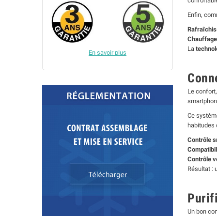
confortabl
Enfin, com
Rafraîchi
Chauffage
La
technol
En savoir plus
Conne
Le confort,
smartphone
Ce système
habitudes 
Contrôle s
Compatibili
Contrôle v
Résultat :
Purif
Un bon con