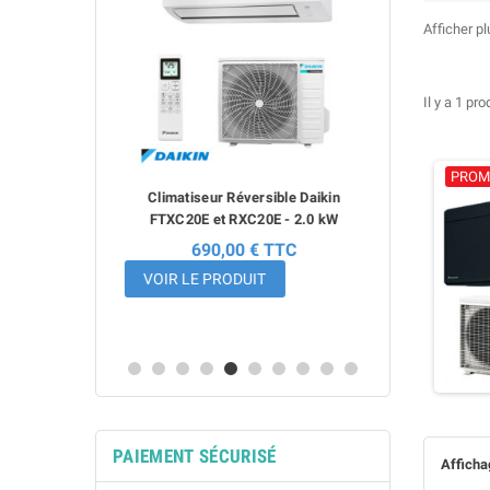
compromis. 
Afficher p
Découvrez 
Il y a 1 pro
PROM
sible FTXM35A
Climatiseur Réversible Daikin
Climatiseur 
a Daikin - 3.5
FTXC20E et RXC20E - 2.0 kW
FTXC25E et 
690,00 € TTC
726,
 716,00 €
-38%
VOIR LE PRODUIT
VOIR LE PR
T
PAIEMENT SÉCURISÉ
Affichag