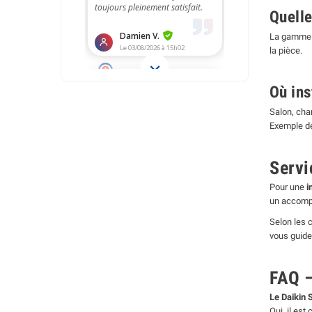
Quelle
La gamme 
la pièce.
Où ins
Salon, cham
Exemple de
Servi
Pour une
i
un accompa
Selon les c
vous guider
FAQ –
Le Daikin S
Oui, il es