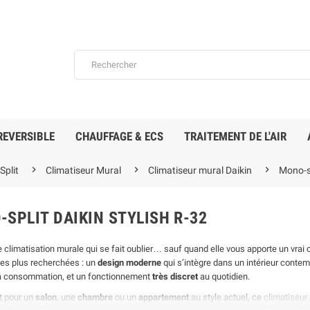
REVERSIBLE
CHAUFFAGE & ECS
TRAITEMENT DE L'AIR



plit
Climatiseur Mural
Climatiseur mural Daikin
Mono-sp
SPLIT DAIKIN STYLISH R-32
e climatisation murale qui se fait oublier… sauf quand elle vous apporte un vra
En stock
En stock
les plus recherchées : un
design moderne
qui s’intègre dans un intérieur conte
la consommation, et un fonctionnement
très discret
au quotidien.
t pour un
salon
, une
chambre
ou un
appartement
au style actuel, ce
climatiseur