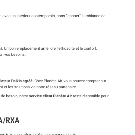
eure avec un intérieur contemporain, sans “casser” l’ambiance de
on). Un bon emplacement améliore l’efficacité et le confort.
on vos besoins.
llateur Daikin agréé
. Chez Planète Air, vous pouvez compter sur
et les solutions via notre réseau partenaire.
s de besoin, notre
service client Planète Air
reste disponible pour
.
XA/RXA
epos (clim pour chambre) et en espaces de vie.