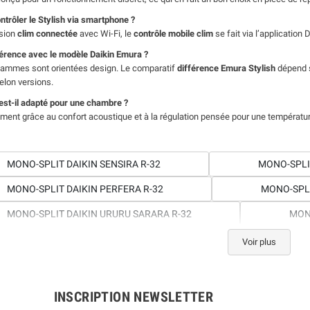
ntrôler le Stylish via smartphone ?
rsion
clim connectée
avec Wi-Fi, le
contrôle mobile clim
se fait via l’application 
férence avec le modèle Daikin Emura ?
ammes sont orientées design. Le comparatif
différence Emura Stylish
dépend s
elon versions.
 est-il adapté pour une chambre ?
ment grâce au confort acoustique et à la régulation pensée pour une température 
MONO-SPLIT DAIKIN SENSIRA R-32
MONO-SPLI
MONO-SPLIT DAIKIN PERFERA R-32
MONO-SPLI
MONO-SPLIT DAIKIN URURU SARARA R-32
MON
MONO-SPLIT DAIKIN PERFERA NORDIC R-32
MO
Voir plus
MONO-SPLIT DAIKIN FTXC R-32
INSCRIPTION NEWSLETTER