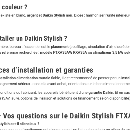
 couleur ?
existe en
blanc
,
argent
et
Daikin Stylish noir
. L’idée : harmoniser l’unité intéri
taller un Daikin Stylish ?
bre, bureau : l’essentiel est le
placement
(soufflage, circulation d’air, discréti
 référence recherchée :
modèle FTXA35AW RXA35A
ou
climatiseur 3,5 kW
sel
ces d’installation et garanties
nstallation climatisation murale
fiable, il est recommandé de passer par un
insta
gnement sérieux : conseils avant achat, orientation sur le bon dimensionnement 
onditions du fabricant, les appareils bénéficient d’une
garantie Daikin
. Et en ca
 (SAV, suivi, options de livraison et solutions de financement selon disponibilité)
 Vos questions sur le Daikin Stylish FT
tylish est-il silencieux ?
t conçu pour un fonctionnement discret, ce qui en fait un bon choix en pièce de r