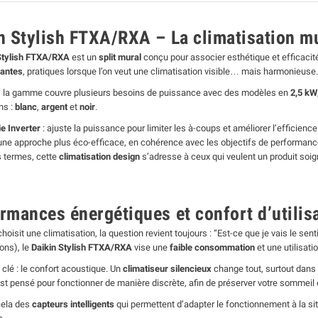
n Stylish FTXA/RXA – La climatisation m
Stylish FTXA/RXA
est un
split mural
conçu pour associer esthétique et efficacité
gantes
, pratiques lorsque l’on veut une climatisation visible… mais harmonieuse.
, la gamme couvre plusieurs besoins de puissance avec des modèles en
2,5 kW
ons :
blanc
,
argent
et
noir
.
e Inverter
: ajuste la puissance pour limiter les à-coups et améliorer l’efficience
une approche plus éco-efficace, en cohérence avec les objectifs de performanc
s termes, cette
climatisation design
s’adresse à ceux qui veulent un produit soign
rmances énergétiques et confort d’utilis
oisit une climatisation, la question revient toujours : “Est-ce que je vais le sent
ons), le
Daikin Stylish FTXA/RXA
vise une
faible consommation
et une utilisati
 clé : le confort acoustique. Un
climatiseur silencieux
change tout, surtout dans
est pensé pour fonctionner de manière discrète, afin de préserver votre sommeil et
cela des
capteurs intelligents
qui permettent d’adapter le fonctionnement à la sit