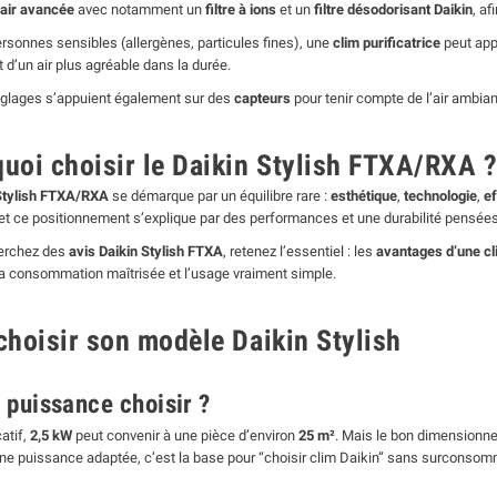
d’air avancée
avec notamment un
filtre à ions
et un
filtre désodorisant Daikin
, af
ersonnes sensibles (allergènes, particules fines), une
clim purificatrice
peut appo
t d’un air plus agréable dans la durée.
églages s’appuient également sur des
capteurs
pour tenir compte de l’air ambian
uoi choisir le Daikin Stylish FTXA/RXA 
Stylish FTXA/RXA
se démarque par un équilibre rare :
esthétique
,
technologie
,
ef
et ce positionnement s’explique par des performances et une durabilité pensées
herchez des
avis Daikin Stylish FTXA
, retenez l’essentiel : les
avantages d’une cl
la consommation maîtrisée et l’usage vraiment simple.
choisir son modèle Daikin Stylish
 puissance choisir ?
catif,
2,5 kW
peut convenir à une pièce d’environ
25 m²
. Mais le bon dimensionne
Une puissance adaptée, c’est la base pour “choisir clim Daikin” sans surconsom