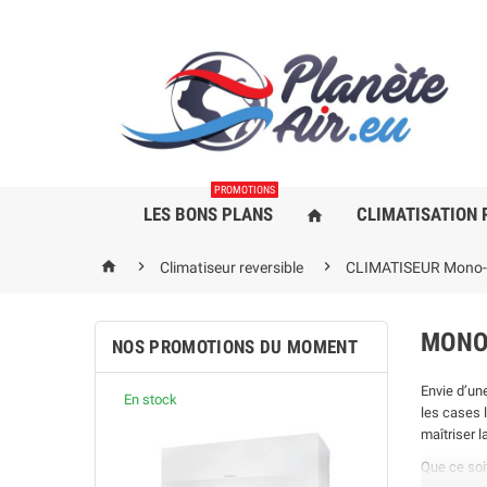
PROMOTIONS
LES BONS PLANS
CLIMATISATION 
home



Climatiseur reversible
CLIMATISEUR Mono-S
MONO-
NOS PROMOTIONS DU MOMENT
Envie d’un
En stock
En stock
les cases 
maîtriser 
Que ce soi