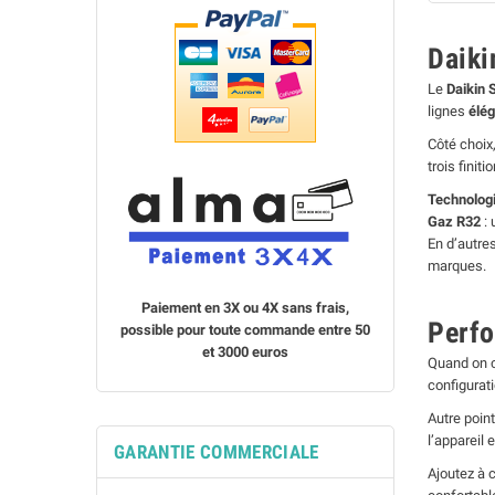
Daiki
Le
Daikin 
lignes
élé
Côté choix
trois finiti
Technologi
Gaz R32
: 
En d’autre
marques.
Paiement en 3X ou 4X sans frais,
Perfo
possible pour toute commande entre 50
et 3000 euros
Quand on ch
configurati
Autre point
l’appareil 
GARANTIE COMMERCIALE
Ajoutez à 