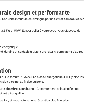
urale design et performante
. Son unité intérieure se distingue par un format
compact
et des
,
3,5 kW
et
5 kW
. Et pour coller à votre déco, vous disposez de
.
e énergétique.
é, durable et agréable à vivre, sans citer ni comparer à d’autres
ation
ir sur la facture ?”. Avec une
classe énergétique A+++
(selon les
on plus sereine, au fil des saisons.
 une
chambre
ou un bureau. Concrètement, cela signifie que
 votre tranquillité.
uation, et vous obtenez une régulation plus fine, plus