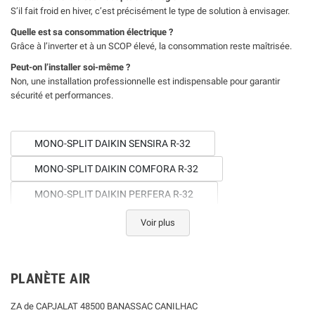
S’il fait froid en hiver, c’est précisément le type de solution à envisager.
Quelle est sa consommation électrique ?
Grâce à l’inverter et à un SCOP élevé, la consommation reste maîtrisée.
Peut-on l’installer soi-même ?
Non, une installation professionnelle est indispensable pour garantir
sécurité et performances.
MONO-SPLIT DAIKIN SENSIRA R-32
MONO-SPLIT DAIKIN COMFORA R-32
MONO-SPLIT DAIKIN PERFERA R-32
MONO-SPLIT DAIKIN EMURA 3 R-32
Voir plus
MONO-SPLIT DAIKIN STYLISH R-32
MONO-SPLIT DAIKIN URURU SARARA R-32
PLANÈTE AIR
MONO-SPLIT DAIKIN COMFORA NORDIC R-32
ZA de CAPJALAT 48500 BANASSAC CANILHAC