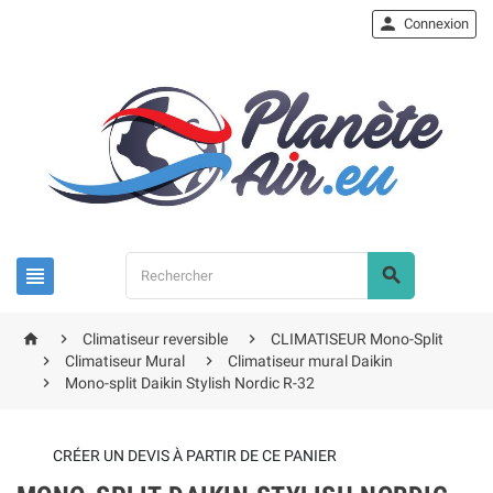

Connexion





Climatiseur reversible
CLIMATISEUR Mono-Split


Climatiseur Mural
Climatiseur mural Daikin

Mono-split Daikin Stylish Nordic R-32
CRÉER UN DEVIS À PARTIR DE CE PANIER