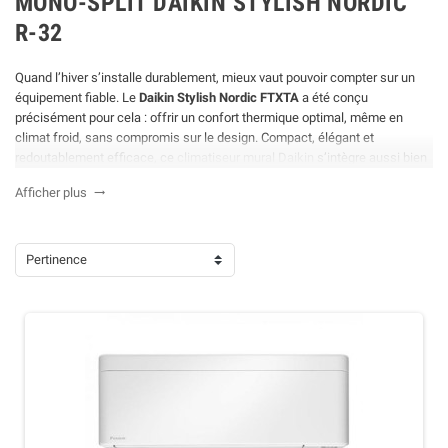
MONO-SPLIT DAIKIN STYLISH NORDIC
R-32
Quand l’hiver s’installe durablement, mieux vaut pouvoir compter sur un
équipement fiable. Le
Daikin Stylish Nordic FTXTA
a été conçu
précisément pour cela : offrir un confort thermique optimal, même en
climat froid, sans compromis sur le design. Compact, élégant et
redoutablement efficace, ce
climatiseur mural Daikin
s’intègre aussi bien
dans un intérieur contemporain que plus classique.
Afficher plus

Sur cette page, vous découvrirez les atouts techniques de la gamme
Nordic, ses performances en chauffage comme en climatisation, ainsi
que les modèles disponibles. Besoin d’un conseil ou d’une installation clé
Pertinence
en main ? Nos équipes sont là pour vous accompagner.
Parcourez le
listing ou contactez Planète Air pour un projet maîtrisé, en toute sérénité.