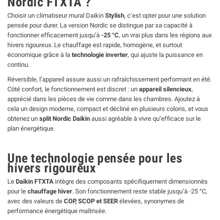
Nordic FTXTA ?
Choisir un climatiseur mural Daikin
Stylish
, c’est opter pour une solution
pensée pour durer. La version Nordic se distingue par sa capacité à
fonctionner efficacement jusqu’à
-25 °C
, un vrai plus dans les régions aux
hivers rigoureux. Le chauffage est rapide, homogène, et surtout
économique grâce à la
technologie inverter
, qui ajuste la puissance en
continu.
Réversible, l’appareil assure aussi un rafraîchissement performant en été.
Côté confort, le fonctionnement est discret : un
appareil silencieux
,
apprécié dans les pièces de vie comme dans les chambres. Ajoutez à
cela un design moderne, compact et décliné en plusieurs coloris, et vous
obtenez un
split Nordic Daikin
aussi agréable à vivre qu’efficace sur le
plan énergétique.
Une technologie pensée pour les
hivers rigoureux
Le
Daikin FTXTA
intègre des composants spécifiquement dimensionnés
pour le
chauffage hiver
. Son fonctionnement reste stable jusqu’à -25 °C,
avec des valeurs de
COP, SCOP et SEER
élevées, synonymes de
performance énergétique maîtrisée.