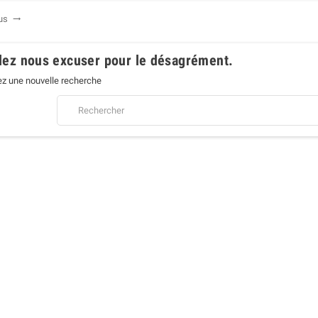
ace et son fonctionnement silencieux. Économique à l’usage, connectée via Wi-F
porte d’entrée vers la
PAC Panasonic TZ
. Disponible en plusieurs puissances 
lus

 besoins tout en conservant une promesse claire : un confort maîtrisé, sans co
lez nous excuser pour le désagrément.
ez une nouvelle recherche
Climatiseur Réversible Daikin
Climatiseur Mural Réversible
FTXC25E et RXC25E - 2.5 kW
PANASONIC Etherea Z 2,5 kW -
Mono-split Inverter R32 Blanc Mat
726,00 € TTC
(CS-Z25ZKEW / CU-Z25ZKE)
VOIR LE PRODUIT
1 092,00 € TTC
VOIR LE PRODUIT