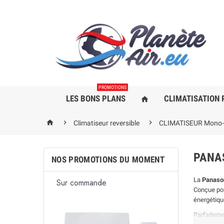
PROMOTIONS
LES BONS PLANS
CLIMATISATION 
home



Climatiseur reversible
CLIMATISEUR Mono-S
PANA
NOS PROMOTIONS DU MOMENT
La
Panason
commande
S
En stock
Conçue pou
énergétique
Parfaitem