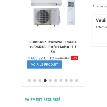
gain de pl
excellente 
Afficher p
différents
Veuil
Effectu
atiseur Réversible FTXM35A
Climatiseur Réversible Daikin
XM35A - Perfera Daikin - 3.5
FTXC20E et RXC20E - 2.0 kW
kW
690,00 € TTC
3,92 € TTC
2 716,00 €
-38%
VOIR LE PRODUIT
IR LE PRODUIT
PAIEMENT SÉCURISÉ