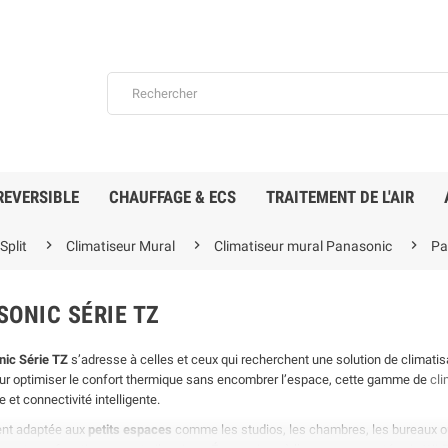
REVERSIBLE
CHAUFFAGE & ECS
TRAITEMENT DE L'AIR



plit
Climatiseur Mural
Climatiseur mural Panasonic
Pa
SONIC SÉRIE TZ
ic Série TZ
s’adresse à celles et ceux qui recherchent une solution de climatis
ur commande
En stock
r optimiser le confort thermique sans encombrer l’espace, cette gamme de
cl
 et connectivité intelligente.
ent adaptée aux
petits espaces
comme les studios, les chambres, les bureaux ou