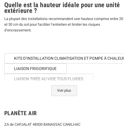
Quelle est la hauteur idéale pour une unité
extérieure ?
La plupart des installations recommandent une hauteur comprise entre 20
et 30 cm du sol pour faciliter l’entretien et limiter les risques
d’encrassement.
KITS D’INSTALLATION CLIMATISATION ET POMPE À CHALEUR
LIAISON FRIGORIFIQUE
LIAISON TIRÉE AU VIDE TOUS FLUIDES
POMPE DE RELEVAGE CLIMATISATION
Voir plus
CÂBLE ÉLECTRIQUE ET CONDENSAT POUR CLIMATISATION
DISJONCTEUR CLIMATISATION ET POMPE À CHALEUR
PLANÈTE AIR
CACHE CLIMATISATION
ZA de CAPJALAT 48500 BANASSAC CANILHAC