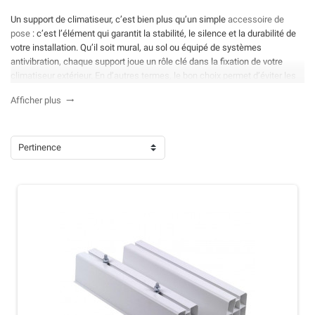
Un support de climatiseur, c’est bien plus qu’un simple
accessoire de
pose
: c’est l’élément qui garantit la stabilité, le silence et la durabilité de
votre installation. Qu’il soit mural, au sol ou équipé de systèmes
antivibration, chaque support joue un rôle clé dans la fixation de votre
climatiseur extérieur. En d’autres termes, le bon choix permet d’éviter les
nuisances, de protéger l’unité extérieure et d’assurer une performance
Afficher plus

optimale sur le long terme. Chez Planete-Air, nous sélectionnons des
modèles fiables, robustes et adaptés à toutes les configurations : balcon,
façade, terrasse ou maison individuelle. Explorez ci-dessous notre guide
complet pour choisir le support climatiseur idéal, ainsi que notre sélection
Pertinence
de modèles disponibles immédiatement.