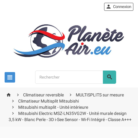

Connexion





Climatiseur reversible
MULTISPLITS sur mesure

Climatiseur Multisplit Mitsubishi

Mitsubishi multisplit - Unité intérieure

Mitsubishi Electric MSZ-LN35VG2W - Unité murale design
3,5 kW - Blanc Perle - 3D i-See Sensor - Wi-Fi Intégré - Classe A+++