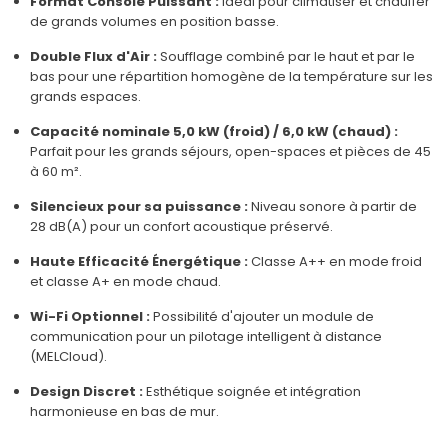
Format Console Puissant :
Idéal pour climatiser et chauffer
de grands volumes en position basse.
Double Flux d'Air :
Soufflage combiné par le haut et par le
bas pour une répartition homogène de la température sur les
grands espaces.
Capacité nominale 5,0 kW (froid) / 6,0 kW (chaud) :
Parfait pour les grands séjours, open-spaces et pièces de 45
à 60 m².
Silencieux pour sa puissance :
Niveau sonore à partir de
28 dB(A) pour un confort acoustique préservé.
Haute Efficacité Énergétique :
Classe A++ en mode froid
et classe A+ en mode chaud.
Wi-Fi Optionnel :
Possibilité d'ajouter un module de
communication pour un pilotage intelligent à distance
(MELCloud).
Design Discret :
Esthétique soignée et intégration
harmonieuse en bas de mur.