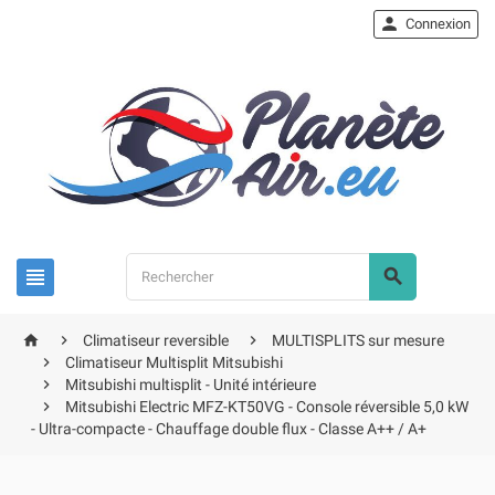

Connexion





Climatiseur reversible
MULTISPLITS sur mesure

Climatiseur Multisplit Mitsubishi

Mitsubishi multisplit - Unité intérieure

Mitsubishi Electric MFZ-KT50VG - Console réversible 5,0 kW
- Ultra-compacte - Chauffage double flux - Classe A++ / A+