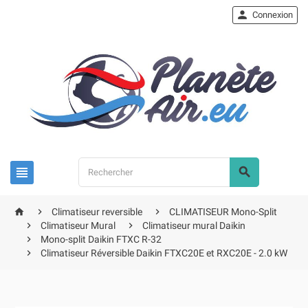

Connexion





Climatiseur reversible
CLIMATISEUR Mono-Split


Climatiseur Mural
Climatiseur mural Daikin

Mono-split Daikin FTXC R-32

Climatiseur Réversible Daikin FTXC20E et RXC20E - 2.0 kW