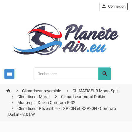

Connexion





Climatiseur reversible
CLIMATISEUR Mono-Split


Climatiseur Mural
Climatiseur mural Daikin

Mono-split Daikin Comfora R-32

Climatiseur Réversible FTXP20N et RXP20N - Comfora
Daikin - 2.0 kW