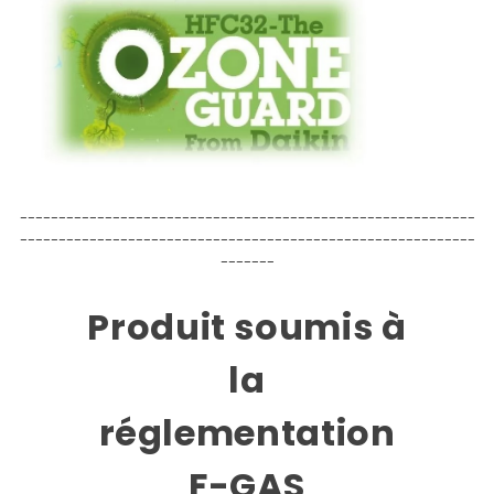
-----------------------------------------------------------
-----------------------------------------------------------
-------
Produit soumis à
la
réglementation
F-GAS