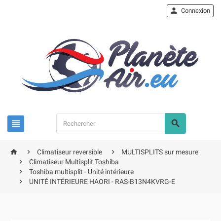

Connexion





Climatiseur reversible
MULTISPLITS sur mesure

Climatiseur Multisplit Toshiba

Toshiba multisplit - Unité intérieure

UNITÉ INTÉRIEURE HAORI - RAS-B13N4KVRG-E