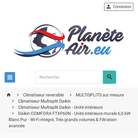

Connexion





Climatiseur reversible
MULTISPLITS sur mesure

Climatiseur Multisplit Daikin

Climatiseur Multisplit Daikin - Unité intérieure

Daikin COMFORA FTXP60N - Unité intérieure murale 6,0 kW
Blanc Pur - Wi-Fi intégré, Très grands volumes & Filtration
avancée