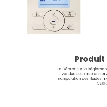
------------------------------
Produit
Le Décret sur la Régleme
vendue soit mise en servi
manipulation des fluides fri
CERFA