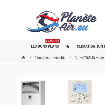
PROMOTIONS
LES BONS PLANS
CLIMATISATION 
home



Climatiseur reversible
CLIMATISEUR Mono-S