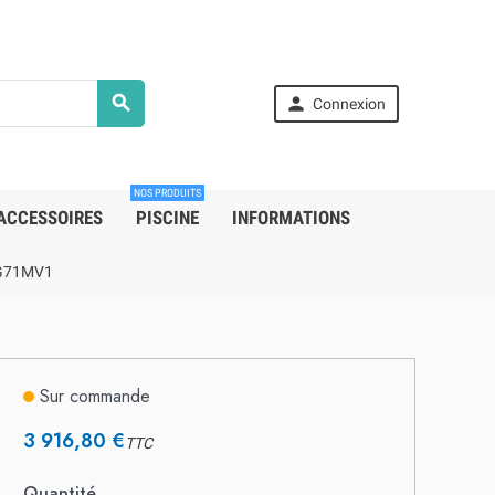


Connexion
NOS PRODUITS
ACCESSOIRES
PISCINE
INFORMATIONS
SG71MV1
Sur commande
3 916,80 €
TTC
Quantité