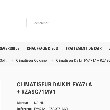
REVERSIBLE
CHAUFFAGE & ECS
TRAITEMENT DE L'AIR


plit
Climatiseur Colonne
Climatiseur Daikin FVA71A + RZA
CLIMATISEUR DAIKIN FVA71A
+ RZASG71MV1
Marque
DAIKIN
Référence
FVA71A + RZASG71MV1