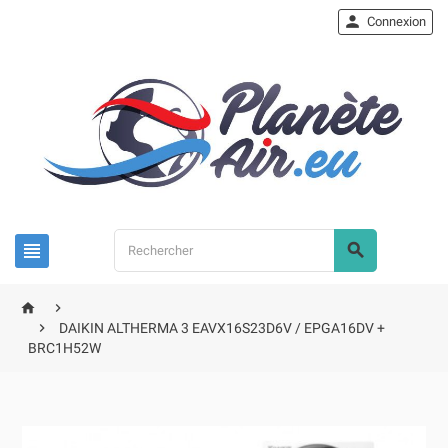

Connexion





DAIKIN ALTHERMA 3 EAVX16S23D6V / EPGA16DV +
BRC1H52W