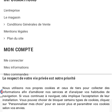
L'entreprise
Le magasin
Conditions Générales de Vente
Mentions légales
Plan du site
MON COMPTE
Me connecter
Mes informations
Mes commandes
Le respect de votre vie privée est notre priorité
Nous utilisons nos propres cookies et ceux de tiers pour collecter des
Marchand approuvé par la Société des Avis Garantis,
cliquez ici pour
informations afin d'améliorer nos services et d'analyser vos habitudes de
navigation. Si vous continuez à naviguer, cela implique l'acceptation de leur
vérifier
.
installation. Vous pouvez choisir de bloquer certains types de cookies, cliquez
sur "Personnaliser mes choix" pour en savoir plus et paramétrer vos cookies
selon vos envies.
©2019 PLANÈTE AIR - SAS ENTROPIE - Tous droits réservés