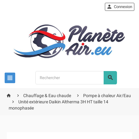

Connexion





Chauffage & Eau chaude
Pompe à chaleur Air/Eau

Unité extérieure Daikin Altherma 3H HT taille 14
monophasée