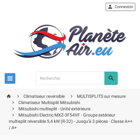

Connexion





Climatiseur reversible
MULTISPLITS sur mesure

Climatiseur Multisplit Mitsubishi

Mitsubishi multisplit - Unité extérieure

Mitsubishi Electric MXZ-3F54VF - Groupe extérieur
multisplit réversible 5,4 kW (R-32) - Jusqu'à 3 pièces - Classe A++
/ A+