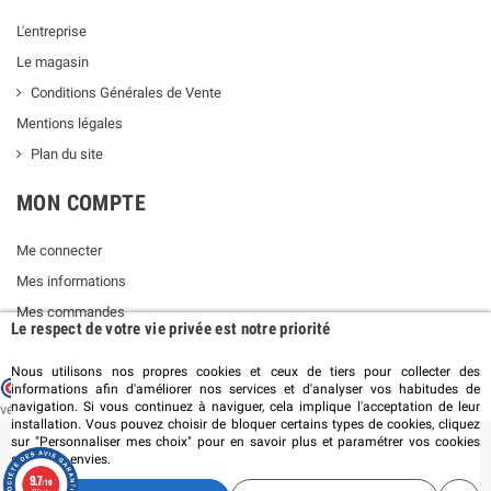
L'entreprise
Le magasin
Conditions Générales de Vente
Mentions légales
Plan du site
MON COMPTE
Me connecter
Mes informations
Mes commandes
Le respect de votre vie privée est notre priorité
Nous utilisons nos propres cookies et ceux de tiers pour collecter des
Marchand approuvé par la Société des Avis Garantis,
cliquez ici pour
informations afin d'améliorer nos services et d'analyser vos habitudes de
navigation. Si vous continuez à naviguer, cela implique l'acceptation de leur
vérifier
.
installation. Vous pouvez choisir de bloquer certains types de cookies, cliquez
sur "Personnaliser mes choix" pour en savoir plus et paramétrer vos cookies
selon vos envies.
©2019 PLANÈTE AIR - SAS ENTROPIE - Tous droits réservés
9.7
/10