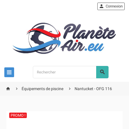

Connexion





Équipements de piscine
Nantucket - OFG 116
PROMO !