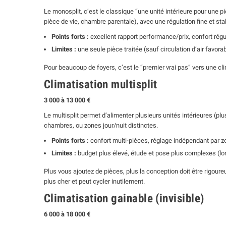
Le monosplit, c’est le classique “une unité intérieure pour une p
pièce de vie, chambre parentale), avec une régulation fine et sta
Points forts :
excellent rapport performance/prix, confort régu
Limites :
une seule pièce traitée (sauf circulation d’air favora
Pour beaucoup de foyers, c’est le “premier vrai pas” vers une cl
Climatisation multisplit
3 000 à 13 000 €
Le multisplit permet d’alimenter plusieurs unités intérieures (plu
chambres, ou zones jour/nuit distinctes.
Points forts :
confort multi-pièces, réglage indépendant par zo
Limites :
budget plus élevé, étude et pose plus complexes (lon
Plus vous ajoutez de pièces, plus la conception doit être rigour
plus cher et peut cycler inutilement.
Climatisation gainable (invisible)
6 000 à 18 000 €