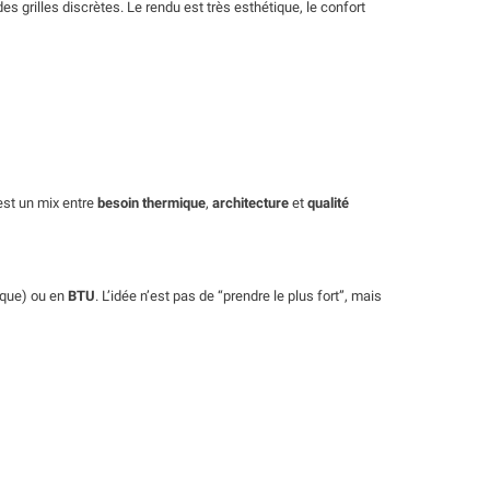
es grilles discrètes. Le rendu est très esthétique, le confort
est un mix entre
besoin thermique
,
architecture
et
qualité
ique) ou en
BTU
. L’idée n’est pas de “prendre le plus fort”, mais