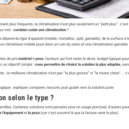
nent plus fréquents, la climatisation n’est plus seulement un “petit plus” : c’e
our mot :
combien coûte une climatisation
?
x dépend du type d’appareil (mobile, monobloc, split, gainable), de la surface à t
re un climatiseur mobile posé dans un coin du salon et une climatisation gainable
ttes de prix
matériel + pose
, facteurs qui font varier le devis, budget typique po
c un objectif simple :
vous permettre de choisir la solution la plus adaptée
, san
ête : la meilleure climatisation n’est pas “la plus grosse” ni “la moins chère”… c
ique : expliquer, comparer, rassurer, puis guider vers la solution juste.
on selon le type ?
 familles. Certaines solutions sont pensées pour un usage ponctuel, d’autres pour
de l’équipement
et
la pose
(car c’est souvent là que la facture varie le plus).