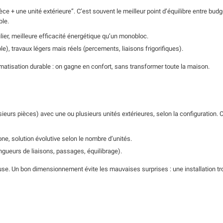
ièce + une unité extérieure”. C’est souvent le meilleur point d’équilibre entre bu
ble.
lier, meilleure efficacité énergétique qu’un monobloc.
ble), travaux légers mais réels (percements, liaisons frigorifiques).
imatisation durable : on gagne en confort, sans transformer toute la maison.
sieurs pièces) avec une ou plusieurs unités extérieures, selon la configuration. C
ne, solution évolutive selon le nombre d’unités.
gueurs de liaisons, passages, équilibrage).
euse. Un bon dimensionnement évite les mauvaises surprises : une installation tr