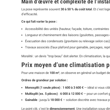
Main d’œuvre et complexité de l’insta
La pose représente souvent
30 à 50 % du coût total
. Et c’est lo
d’efficacité.
Ce qui fait varier la pose :
Accessibilité des unités (hauteur, façade, toiture, contraintes
Longueur et cheminement des liaisons (goulottes, passages 
Évacuation des condensats (gravitaire ou relevage selon cas)
Travaux associés (faux plafond pour gainable, perçages, repr
Moralité : un devis “trop beau” doit alerter. En climatisation, la qu
Prix moyen d’une climatisation 
Pour une maison de
100 m²
, on observe en général un budget d
Ordres de grandeur par solution :
Monosplit (1 seule pièce)
:
1 600 à 3 600 €
— idéal si vous cibl
Multisplit (ex. 5 pièces)
:
6 000 à 12 000 €
— pour un confort g
Gainable
: jusqu’à
18 000 €
— solution discrète avec travaux 
Le point clé, c’est le
dimensionnement
. Une installation sous-di