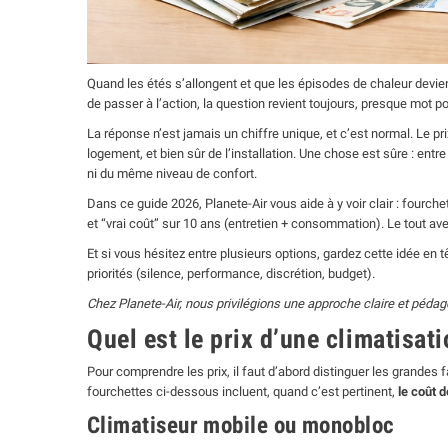
Quand les étés s’allongent et que les épisodes de chaleur devien
de passer à l’action, la question revient toujours, presque mot p
La réponse n’est jamais un chiffre unique, et c’est normal. Le pri
logement, et bien sûr de l’installation. Une chose est sûre : ent
ni du même niveau de confort.
Dans ce guide 2026, Planete-Air vous aide à y voir clair : fourche
et “vrai coût” sur 10 ans (entretien + consommation). Le tout ave
Et si vous hésitez entre plusieurs options, gardez cette idée en t
priorités (silence, performance, discrétion, budget).
Chez Planete-Air, nous privilégions une approche claire et pédagog
Quel est le prix d’une climatisati
Pour comprendre les prix, il faut d’abord distinguer les grandes
fourchettes ci-dessous incluent, quand c’est pertinent,
le coût 
Climatiseur mobile ou monobloc