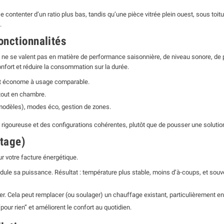
 contenter d’un ratio plus bas, tandis qu’une pièce vitrée plein ouest, sous toi
.
onctionnalités
s ne se valent pas en matière de performance saisonnière, de niveau sonore, de 
onfort et réduire la consommation sur la durée.
 est économe à usage comparable.
rtout en chambre.
modèles), modes éco, gestion de zones.
on rigoureuse et des configurations cohérentes, plutôt que de pousser une solutio
otage)
r votre facture énergétique.
module sa puissance. Résultat : température plus stable, moins d’à-coups, et so
iver. Cela peut remplacer (ou soulager) un chauffage existant, particulièrement en
pour rien” et améliorent le confort au quotidien.