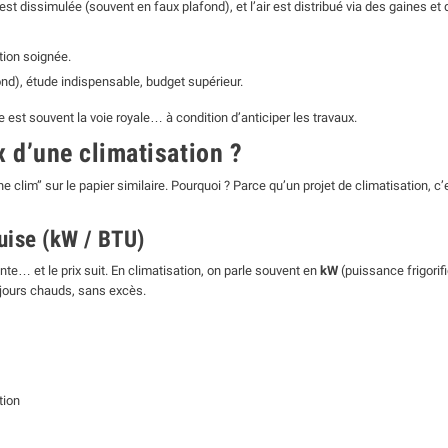
est dissimulée (souvent en faux plafond), et l’air est distribué via des gaines et d
tion soignée.
nd), étude indispensable, budget supérieur.
ble est souvent la voie royale… à condition d’anticiper les travaux.
x d’une climatisation ?
lim” sur le papier similaire. Pourquoi ? Parce qu’un projet de climatisation, c’
uise (kW / BTU)
e… et le prix suit. En climatisation, on parle souvent en
kW
(puissance frigorif
 jours chauds, sans excès.
tion