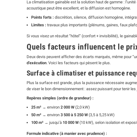
La climatisation gainable est la solution haut de gamme : l’unité 
acoustique peut être excellent, et la diffusion est homogène.
Points forts :
discrétion, silence, diffusion homogène, intégra
Limites :
travaux plus importants (plénums, gaines, faux plafo
Si vous visez un résultat “hôtel” (confort + invisibilité), le gaina
Quels facteurs influencent le pri
Deux devis peuvent afficher des écarts marqués, même pour “une c
d’exécution
. Voici les facteurs qui pèsent le plus.
Surface à climatiser et puissance req
Plus la surface est grande, plus la puissance nécessaire augment
de viser le bon dimensionnement : assez puissant pour tenir les
Repères simples (ordre de grandeur) :
25 m²
→ environ
2 000 W
(2,0 kW)
50 m²
→ environ
3 500 à 5 250 W
(3,5 à 5,25 kW)
100 m²
→ jusqu’à
10 000 W
(10 kW), selon isolation et exposi
Formule indicative (à manier avec prudence) :