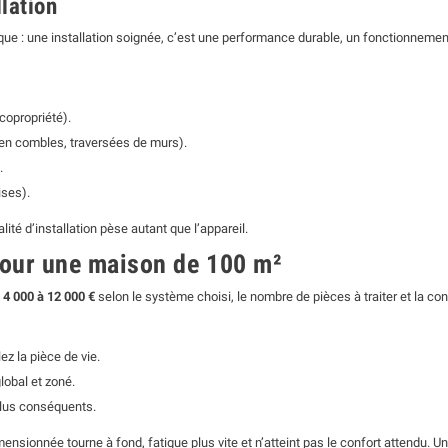
llation
gique : une installation soignée, c’est une performance durable, un fonctionneme
 copropriété).
en combles, traversées de murs).
.
ises).
alité d’installation pèse autant que l’appareil.
pour une maison de 100 m²
e
4 000 à 12 000 €
selon le système choisi, le nombre de pièces à traiter et la con
ez la pièce de vie.
lobal et zoné.
plus conséquents.
mensionnée tourne à fond, fatigue plus vite et n’atteint pas le confort attendu. 