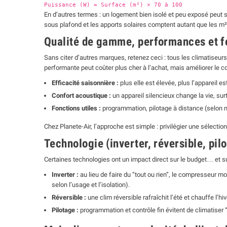
Puissance (W) ≈ Surface (m²) × 70 à 100
En d’autres termes : un logement bien isolé et peu exposé peut se
sous plafond et les apports solaires comptent autant que les m²
Qualité de gamme, performances et f
Sans citer d’autres marques, retenez ceci : tous les climatiseur
performante peut coûter plus cher à l’achat, mais améliorer le c
Efficacité saisonnière :
plus elle est élevée, plus l’appareil
Confort acoustique :
un appareil silencieux change la vie, su
Fonctions utiles :
programmation, pilotage à distance (selon 
Chez Planete-Air, l’approche est simple : privilégier une sélecti
Technologie (inverter, réversible, pil
Certaines technologies ont un impact direct sur le budget… et su
Inverter :
au lieu de faire du “tout ou rien”, le compresseur 
selon l’usage et l’isolation).
Réversible :
une
clim réversible
rafraîchit l’été et chauffe l’h
Pilotage :
programmation et contrôle fin évitent de climatiser “