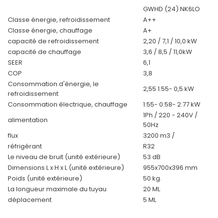
GWHD (24) NK6LO
Classe énergie, refroidissement
A++
Classe énergie, chauffage
A+
capacité de refroidissement
2,20 / 7,1 / 10,0 kW
capacité de chauffage
3,6 / 8,5 / 11,0kW
SEER
6,1
COP
3,8
Consommation d'énergie, le
2,55 1.55- 0,5 kW
refroidissement
Consommation électrique, chauffage
1.55- 0.58- 2.77 kW
1Ph / 220 - 240V /
alimentation
50Hz
flux
3200 m3 /
réfrigérant
R32
Le niveau de bruit (unité extérieure)
53 dB
Dimensions L x H x L (unité extérieure)
955x700x396 mm
Poids (unité extérieure)
50 kg.
La longueur maximale du tuyau
20 ML
déplacement
5 ML