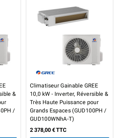
REE
Climatiseur Gainable GREE
Clima
sible &
10,0 kW - Inverter, Réversible &
kW - I
our
Très Haute Puissance pour
Instal
40PH /
Grands Espaces (GUD100PH /
GUD5
GUD100WNhA-T)
1 302,
2 378,00 € TTC