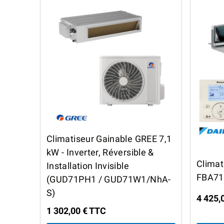
Climatiseur Gainable GREE 7,1
kW - Inverter, Réversible &
Climat
Installation Invisible
FBA71
(GUD71PH1 / GUD71W1/NhA-
S)
4 425,
1 302,00 € TTC