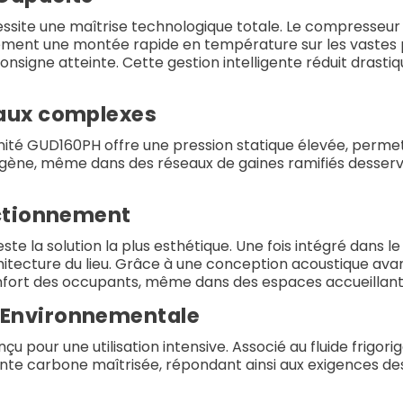
ssite une maîtrise technologique totale. Le compresseu
ment une montée rapide en température sur les vastes 
consigne atteinte. Cette gestion intelligente réduit dra
eaux complexes
ité GUD160PH offre une pression statique élevée, permett
mogène, même dans des réseaux de gaines ramifiés desser
nctionnement
e la solution la plus esthétique. Une fois intégré dans le 
'architecture du lieu. Grâce à une conception acoustique a
onfort des occupants, même dans des espaces accueillant 
 Environnementale
 pour une utilisation intensive. Associé au fluide frigo
te carbone maîtrisée, répondant ainsi aux exigences d