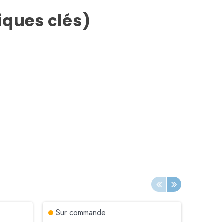
tiques clés)
Sur commande
Sur 