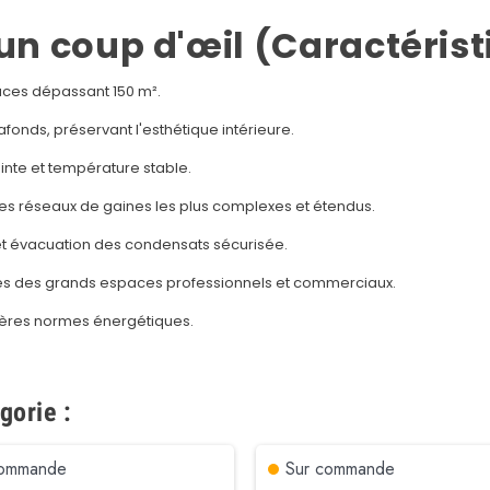
n un coup d'œil (Caractéris
faces dépassant 150 m².
afonds, préservant l'esthétique intérieure.
inte et température stable.
es réseaux de gaines les plus complexes et étendus.
e et évacuation des condensats sécurisée.
s des grands espaces professionnels et commerciaux.
ières normes énergétiques.
gorie :
commande
Sur commande