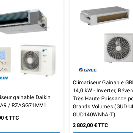
Climatiseur Gainable G
14,0 kW - Inverter, Réver
iseur gainable Daikin
Très Haute Puissance p
A9 / RZASG71MV1
Grands Volumes (GUD1
GUD140WNhA-T)
00 € TTC
2 802,00 € TTC