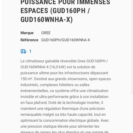
PUISSANCE POUR IMMENSES
ESPACES (GUD160PH /
GUD160WNHA-X)
Marque
GREE
Référence
GUD160PH/GUD160WNhA-X
1
Le climatiseur gainable réversible Gree GUD160PH /
GUD160WNhA-X (16,0 kW) est la solution de
puissance ultime pour les infrastructures dépassant
150 m². Destiné aux grands showrooms, open-spaces
industriels, complexes hôteliers ou salles
événementielles, ce système offre une climatisation
invisible et ultra-performante grâce à son installation
en faux plafond. Doté de la technologie
Inverter
, il
maintient une régulation thermique d'une précision
remarquable malgré sa très haute capacité, tout en
optimisant la consommation électrique globale. Avec
une pression statique élevée pour alimenter les
réseaux de gaines les plus étendus et une pompe de