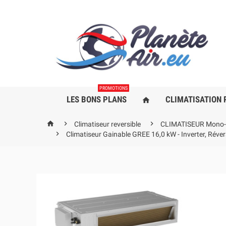
PROMOTIONS
LES BONS PLANS
CLIMATISATION 
home



Climatiseur reversible
CLIMATISEUR Mono-S

Climatiseur Gainable GREE 16,0 kW - Inverter, R