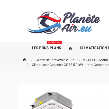
PROMOTIONS
LES BONS PLANS
CLIMATISATION 
home



Climatiseur reversible
CLIMATISEUR Mono-S

Climatiseur Cassette GREE 5,0 kW - Ultra-Compact