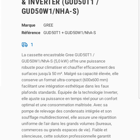
& INVERTER (GUD50T1 /
GUD50W1/NHA-S)
Marque
GREE
Référence
GUD50T1 + GUD50W1/NhA-S
1
La cassette encastrable Gree GUD50T1 /
GUD50W1/NhA-S (5,0 kW) offre une puissance
robuste pour climatiser et chauffer efficacement des
surfaces jusqu'à 50 m². Malgré sa capacité élevée, elle
conserve un format ultra-compact (600x600 mm)
facilitant une intégration esthétique dans les faux
plafonds standards. Équipée de la technologie
Inverter
,
elle ajuste sa puissance en temps réel pour un confort
optimal et une consommation maîtrisée. Avec sa
pompe de relevage des condensats intégrée et son
soufflage multidirectionnel, elle assure une répartition
uniforme de l'air dans les grands volumes (bureaux,
commerces ou grands espaces de vie). Fiable et
silencieuse, cette solution professionnelle garantit