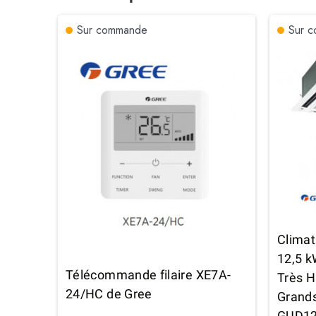
Sur commande
Sur 
Climat
12,5 k
Télécommande filaire XE7A-
Très H
24/HC de Gree
Grand
GUD1