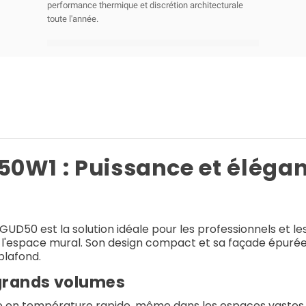
performance thermique et discrétion architecturale
toute l'année.
50W1 : Puissance et éléga
UD50 est la solution idéale pour les professionnels et les
'espace mural. Son design compact et sa façade épurée e
plafond.
grands volumes
en température rapide, même dans les espaces vastes. Gr