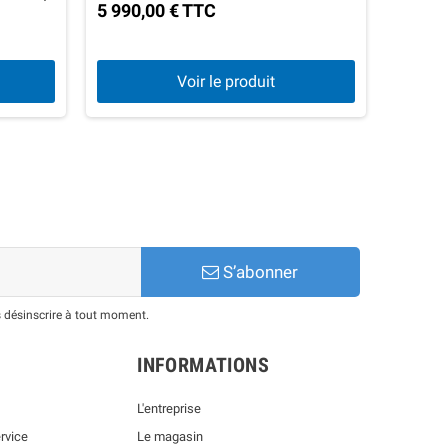
5 990,00 € TTC
1 686,
Voir le produit
S’abonner
 désinscrire à tout moment.
INFORMATIONS
L'entreprise
rvice
Le magasin