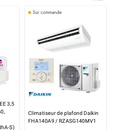
Sur commande
Sur 
Clima
EE 3,5
kW - I
0,
Climatiseur de plafond Daikin
Perfo
FHA140A9 / RZASG140MV1
Espac
hA-S)
GUD7