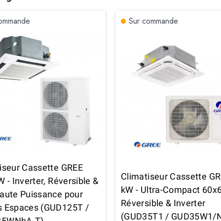
commande
Sur commande
iseur Cassette GREE
Climatiseur Cassette GR
W - Inverter, Réversible &
kW - Ultra-Compact 60x6
aute Puissance pour
Réversible & Inverter
s Espaces (GUD125T /
(GUD35T1 / GUD35W1/N
25WNhA-T)