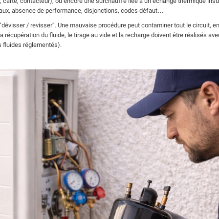
r, carte, contacteur), ou encore une surchauffe liée à un échange thermique insuf
maux, absence de performance, disjonctions, codes défaut…
dévisser / revisser”. Une mauvaise procédure peut contaminer tout le circuit,
a récupération du fluide, le tirage au vide et la recharge doivent être réalisés ave
s fluides réglementés).