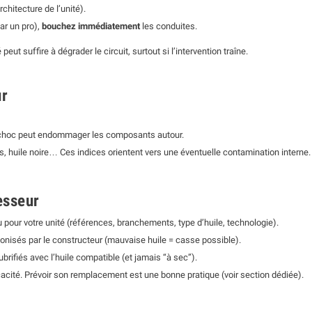
hitecture de l’unité).
par un pro),
bouchez immédiatement
les conduites.
eut suffire à dégrader le circuit, surtout si l’intervention traîne.
ur
n choc peut endommager les composants autour.
, huile noire… Ces indices orientent vers une éventuelle contamination interne.
esseur
pour votre unité (références, branchements, type d’huile, technologie).
éconisés par le constructeur (mauvaise huile = casse possible).
brifiés avec l’huile compatible (et jamais “à sec”).
ficacité. Prévoir son remplacement est une bonne pratique (voir section dédiée).