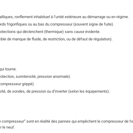
liques, ronflement inhabituel à l’unité extérieure au démarrage ou en régime.
ds frigorifiques ou au bas du compresseur (souvent signe de fuite).
protections qui déclenchent (thermique) sans cause évidente.
ible de manque de fluide, de restriction, ou de défaut de régulation).
qui tourne.
rotection, surintensité, pression anormale).
 compresseur grippé).
té, de sondes, de pression ou d’inverter (selon les équipements).
 compresseur” sont en réalité des pannes qui empêchent le compresseur de fon
r le neuf.