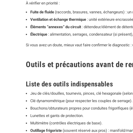
À vérifier en priorité :
Fuite de fluide
(raccords, brasures, vannes, échangeurs) : un 
Ventilation et échange thermique
: unité extérieure encrassé
Éléments “annexes” du circuit
: détendeur/élément de détente,
Électrique
: alimentation, serrages, condensateur (si présent),
Si vous avez un doute, mieux vaut faire confirmer le diagnostic :
Outils et précautions avant de r
Liste des outils indispensables
Jeu de clés/douilles, tournevis, pinces, clé hexagonale (selon 
Clé dynamométrique (pour respecter les couples de serrage).
Bouchons/obturateurs propres pour conduites frigorifiques (év
Lunettes et gants de protection.
Multimètre (contrôles électriques de base).
Outillage frigoriste
(souvent réservé aux pros) : manifold/mano