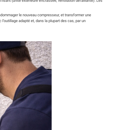
fisant (unité extérieure encrassée, ventilation défaillante). Les
 endommager le nouveau compresseur, et transformer une
c l’outillage adapté et, dans la plupart des cas, par un