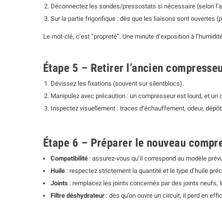
Déconnectez les sondes/pressostats si nécessaire (selon l’arc
Sur la partie frigorifique : dès que les liaisons sont ouvertes (
Le mot-clé, c’est “propreté”. Une minute d’exposition à l’humidité p
Étape 5 – Retirer l’ancien compresse
Dévissez les fixations (souvent sur silentblocs).
Manipulez avec précaution : un compresseur est lourd, et u
Inspectez visuellement : traces d’échauffement, odeur, dépôts
Étape 6 – Préparer le nouveau compr
Compatibilité
: assurez-vous qu’il correspond au modèle prévu 
Huile
: respectez strictement la quantité et le type d’huile pr
Joints
: remplacez les joints concernés par des joints neufs, lu
Filtre déshydrateur
: dès qu’on ouvre un circuit, il perd en ef