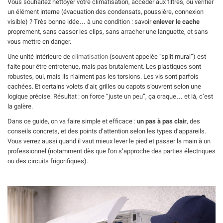
Vous souhaitez nettoyer votre climatisation, accéder aux filtres, ou vérifier
un élément interne (évacuation des condensats, poussière, connexion
visible) ? Très bonne idée… à une condition : savoir
enlever le cache
proprement, sans casser les clips, sans arracher une languette, et sans
vous mettre en danger.
Une unité intérieure de
climatisation
(souvent appelée “split mural”) est
faite pour être entretenue, mais pas brutalement. Les plastiques sont
robustes, oui, mais ils n’aiment pas les torsions. Les vis sont parfois
cachées. Et certains volets d’air, grilles ou capots s’ouvrent selon une
logique précise. Résultat : on force “juste un peu”, ça craque… et là, c’est
la galère.
Dans ce guide, on va faire simple et efficace :
un pas à pas clair
, des
conseils concrets, et des points d’attention selon les types d’appareils.
Vous verrez aussi quand il vaut mieux lever le pied et passer la main à un
professionnel (notamment dès que l’on s’approche des parties électriques
ou des circuits frigorifiques).