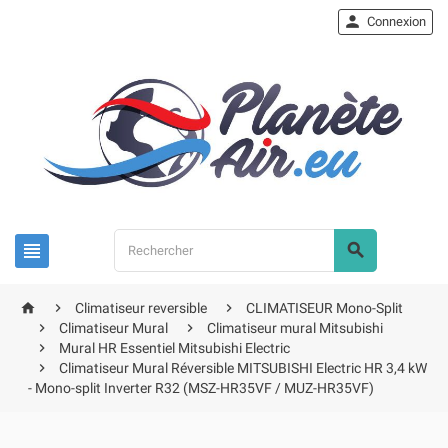

Connexion





Climatiseur reversible
CLIMATISEUR Mono-Split


Climatiseur Mural
Climatiseur mural Mitsubishi

Mural HR Essentiel Mitsubishi Electric

Climatiseur Mural Réversible MITSUBISHI Electric HR 3,4 kW
- Mono-split Inverter R32 (MSZ-HR35VF / MUZ-HR35VF)