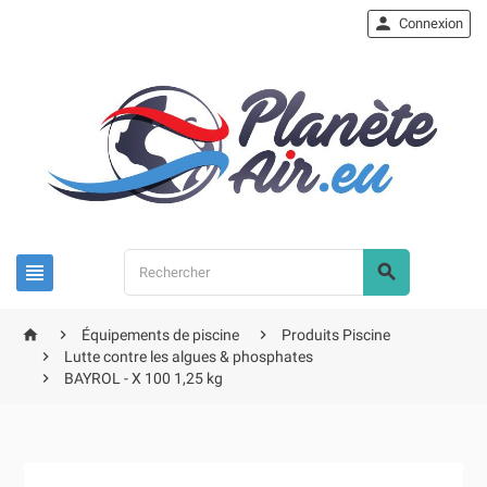

Connexion





Équipements de piscine
Produits Piscine

Lutte contre les algues & phosphates

BAYROL - X 100 1,25 kg