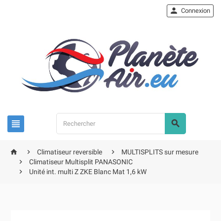

Connexion





Climatiseur reversible
MULTISPLITS sur mesure

Climatiseur Multisplit PANASONIC

Unité int. multi Z ZKE Blanc Mat 1,6 kW