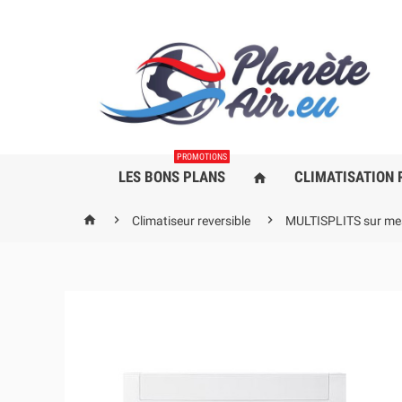
PROMOTIONS
LES BONS PLANS
CLIMATISATION 
home



Climatiseur reversible
MULTISPLITS sur me