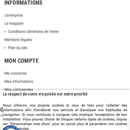
INFORMATIONS
L'entreprise
Le magasin
Conditions Générales de Vente
Mentions légales
Plan du site
MON COMPTE
Me connecter
Mes informations
Mes commandes
Le respect de votre vie privée est notre priorité
Nous utilisons nos propres cookies et ceux de tiers pour collecter des
Marchand approuvé par la Société des Avis Garantis,
cliquez ici pour
informations afin d'améliorer nos services et d'analyser vos habitudes de
navigation. Si vous continuez à naviguer, cela implique l'acceptation de leur
vérifier
.
installation. Vous pouvez choisir de bloquer certains types de cookies, cliquez
sur "Personnaliser mes choix" pour en savoir plus et paramétrer vos cookies
selon vos envies.