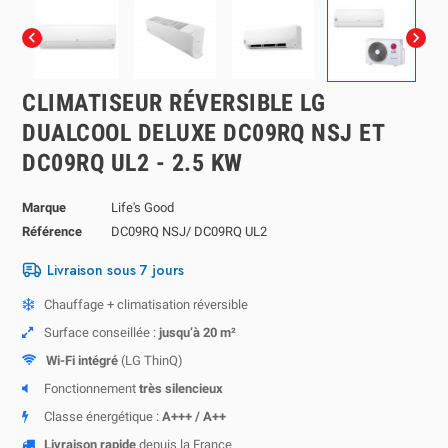


CLIMATISEUR RÉVERSIBLE LG
DUALCOOL DELUXE DC09RQ NSJ ET
DC09RQ UL2 - 2.5 KW
Marque
Life's Good
Référence
DC09RQ NSJ/ DC09RQ UL2
Livraison sous 7 jours
Chauffage + climatisation réversible
Surface conseillée :
jusqu’à 20 m²
Wi-Fi intégré
(LG ThinQ)
Fonctionnement
très silencieux
Classe énergétique :
A+++ / A++
Livraison rapide
depuis la France