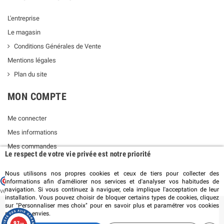
L'entreprise
Le magasin
Conditions Générales de Vente
Mentions légales
Plan du site
MON COMPTE
Me connecter
Mes informations
Mes commandes
Le respect de votre vie privée est notre priorité
Nous utilisons nos propres cookies et ceux de tiers pour collecter des
Marchand approuvé par la Société des Avis Garantis,
cliquez ici pour
informations afin d'améliorer nos services et d'analyser vos habitudes de
navigation. Si vous continuez à naviguer, cela implique l'acceptation de leur
vérifier
.
installation. Vous pouvez choisir de bloquer certains types de cookies, cliquez
sur "Personnaliser mes choix" pour en savoir plus et paramétrer vos cookies
selon vos envies.
©2019 PLANÈTE AIR - SAS ENTROPIE - Tous droits réservés
9.7